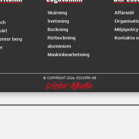
Skärning
Affärsidé
Svetsning
Organisati
och
Bockning
Miljöpolicy
ärl
Rörbockning
Kontakta o
nter berg
aluminium
er
Maskinbearbetning
© COPYRIGHT
2026
, ESSVERK AB