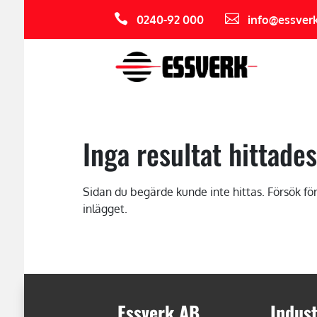


0240-92 000
info@essverk
Inga resultat hittades
Sidan du begärde kunde inte hittas. Försök för
inlägget.
Essverk AB
Indust