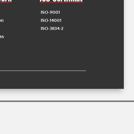
ISO-9001
on
ISO-14001
ISO-3834-2
ss