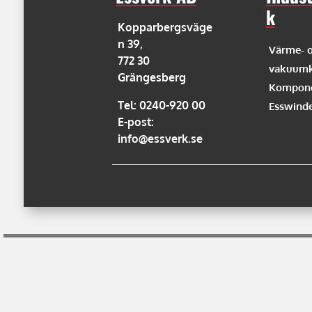
k
Kopparbergsväge
n 39,
Värme- 
772 30
vakuumk
Grängesberg
Kompone
Tel: 0240-920 00
Esswind
E-post:
info@essverk.se