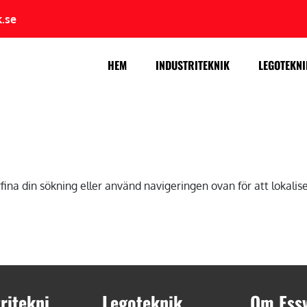
.se
HEM
INDUSTRITEKNIK
LEGOTEKNI
fina din sökning eller använd navigeringen ovan för att lokalis
ritekni
Legoteknik
Om Ess