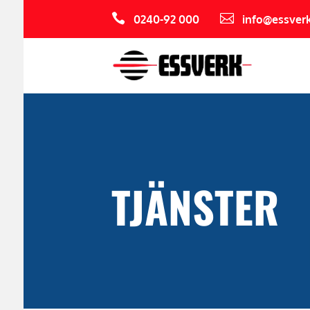


0240-92 000
info@essverk
TJÄNSTER